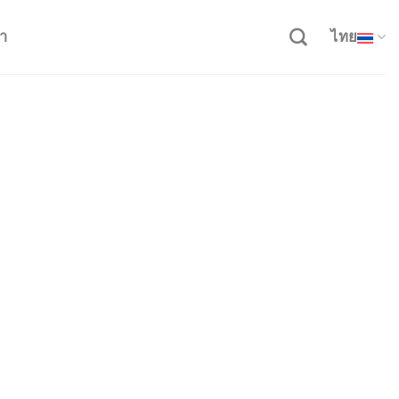
รา
ไทย